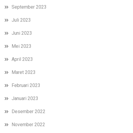
September 2023
Juli 2023
Juni 2023
Mei 2023
April 2023
Maret 2023
Februari 2023
Januari 2023
Desember 2022
November 2022