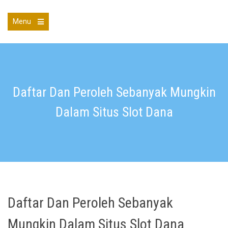
Skip
to
Menu
content
Open
the
main
menu
Daftar Dan Peroleh Sebanyak Mungkin
Dalam Situs Slot Dana
Daftar Dan Peroleh Sebanyak
Mungkin Dalam Situs Slot Dana