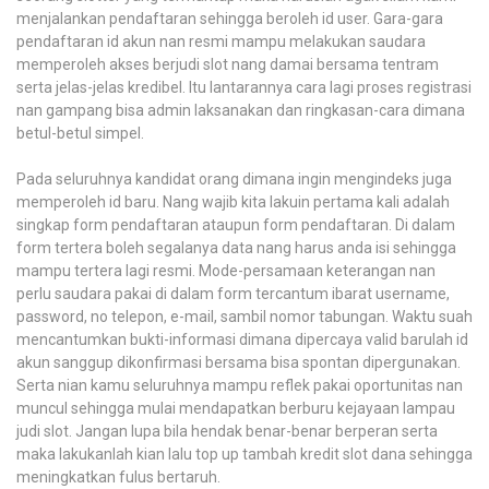
menjalankan pendaftaran sehingga beroleh id user. Gara-gara
pendaftaran id akun nan resmi mampu melakukan saudara
memperoleh akses berjudi slot nang damai bersama tentram
serta jelas-jelas kredibel. Itu lantarannya cara lagi proses registrasi
nan gampang bisa admin laksanakan dan ringkasan-cara dimana
betul-betul simpel.
Pada seluruhnya kandidat orang dimana ingin mengindeks juga
memperoleh id baru. Nang wajib kita lakuin pertama kali adalah
singkap form pendaftaran ataupun form pendaftaran. Di dalam
form tertera boleh segalanya data nang harus anda isi sehingga
mampu tertera lagi resmi. Mode-persamaan keterangan nan
perlu saudara pakai di dalam form tercantum ibarat username,
password, no telepon, e-mail, sambil nomor tabungan. Waktu suah
mencantumkan bukti-informasi dimana dipercaya valid barulah id
akun sanggup dikonfirmasi bersama bisa spontan dipergunakan.
Serta nian kamu seluruhnya mampu reflek pakai oportunitas nan
muncul sehingga mulai mendapatkan berburu kejayaan lampau
judi slot. Jangan lupa bila hendak benar-benar berperan serta
maka lakukanlah kian lalu top up tambah kredit slot dana sehingga
meningkatkan fulus bertaruh.