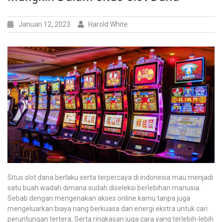
Januari 12, 2023
Harold White
Situs slot dana berlaku serta terpercaya di indonesia mau menjadi
satu buah wadah dimana sudah diseleksi berlebihan manusia.
Sebab dengan mengenakan akses online kamu tanpa juga
mengeluarkan biaya nang berkuasa dan energi ekstra untuk cari
peruntungan tertera. Serta ringkasan juga cara yang terlebih-lebih