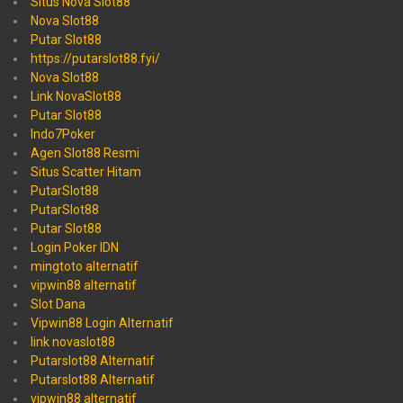
Situs Nova Slot88
Nova Slot88
Putar Slot88
https://putarslot88.fyi/
Nova Slot88
Link NovaSlot88
Putar Slot88
Indo7Poker
Agen Slot88 Resmi
Situs Scatter Hitam
PutarSlot88
PutarSlot88
Putar Slot88
Login Poker IDN
mingtoto alternatif
vipwin88 alternatif
Slot Dana
Vipwin88 Login Alternatif
link novaslot88
Putarslot88 Alternatif
Putarslot88 Alternatif
vipwin88 alternatif