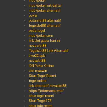
indo7poker
indo7poker link daftar
indo7poker alternatif
poker
putarslot88 alternatif
togelslot88 alternatif
pede togel
indo7poker.com
link slot gacor hari ini
nova slot88
Togelslot88 Link Alternatif
Live22 apk
novaslot88
IDN Poker Online
slot maxwin
Situs Togel Resmi
togel online
link alternatif novaslot88
https://totomacau.me/
situs togel resmi
Situs Togel178
situs toto resmi