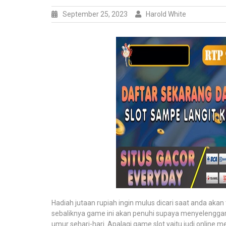
September 25, 2023
Harold White
Hadiah jutaan rupiah ingin mulus dicari saat anda aka
sebaliknya game ini akan penuhi supaya menyelengg
umur sehari-hari. Apalagi game slot yaitu judi online