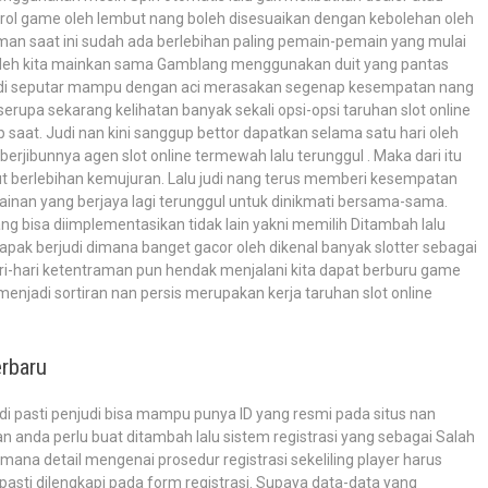
rol game oleh lembut nang boleh disesuaikan dengan kebolehan oleh
aman saat ini sudah ada berlebihan paling pemain-pemain yang mulai
boleh kita mainkan sama Gamblang menggunakan duit yang pantas
enjudi seputar mampu dengan aci merasakan segenap kesempatan nang
erupa sekarang kelihatan banyak sekali opsi-opsi taruhan slot online
saat. Judi nan kini sanggup bettor dapatkan selama satu hari oleh
rjibunnya agen slot online termewah lalu terunggul . Maka dari itu
hasut berlebihan kemujuran. Lalu judi nang terus memberi kesempatan
inan yang berjaya lagi terunggul untuk dinikmati bersama-sama.
g bisa diimplementasikan tidak lain yakni memilih Ditambah lalu
Lapak berjudi dimana banget gacor oleh dikenal banyak slotter sebagai
ari-hari ketentraman pun hendak menjalani kita dapat berburu game
njadi sortiran nan persis merupakan kerja taruhan slot online
rbaru
di pasti penjudi bisa mampu punya ID yang resmi pada situs nan
anda perlu buat ditambah lalu sistem registrasi yang sebagai Salah
imana detail mengenai prosedur registrasi sekeliling player harus
pasti dilengkapi pada form registrasi. Supaya data-data yang