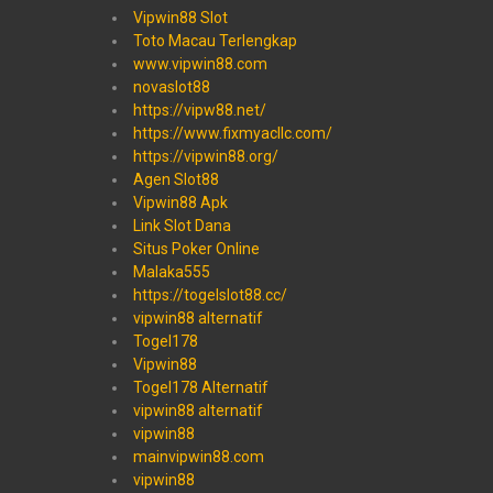
Vipwin88 Slot
Toto Macau Terlengkap
www.vipwin88.com
novaslot88
https://vipw88.net/
https://www.fixmyacllc.com/
https://vipwin88.org/
Agen Slot88
Vipwin88 Apk
Link Slot Dana
Situs Poker Online
Malaka555
https://togelslot88.cc/
vipwin88 alternatif
Togel178
Vipwin88
Togel178 Alternatif
vipwin88 alternatif
vipwin88
mainvipwin88.com
vipwin88