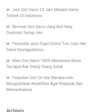
Judi Slot Gacor 24 Jam Menjadi Game
Terbaik Di Indonesia
Bermain Slot Gacor Uang Asli Yang
Dinikmati Setiap Hari
Penyedia Jasa Togel Online Toto Satu Hari
Sama Keunggulannya
Main Slot Gacor 100% Membawa-Bawa
Tercapai Biar Orang-Orang Sobat
Perjudian Slot On-line Memperoleh
Mengorbitkan Kreatifitas Agar Khalayak Nan
Memainkannya
Archives