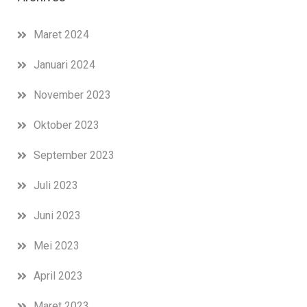
Maret 2024
Januari 2024
November 2023
Oktober 2023
September 2023
Juli 2023
Juni 2023
Mei 2023
April 2023
Maret 2023