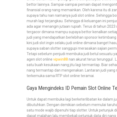
bettor lainnya. Sampai-sampai pemain dapat mengont
finansial orang nang memainkan. Oleh karena itu di z
supaya tahu nan namanya judi slot online. Sehingga 
murah lagi terjangkau. Sehingga di keluangan ini p
ada agar menangin jutaan rupiah. Terus di tahun 2023 s
tergacor dimana mampu supaya bettor kenalkan setiap 
judi yang mendapatkan berlebihan sponsor ketimbang be
kini judi slot ingin selaku judi online dimana banget 
supaya saban slotter sanggupi merasakan sajian perma
Tetapi sebelum penjudi membuka judi betul sesuatu yan
agen slot online
vipwin88
nan akurat terus terunggul . 
satu buah kesukaan nang jitu lagi termantap. Biar seh
nang termantap dan mengenakan. Lantaran judi yang me
terkemuka sama RTP slot online teramai.
Gaya Mengindeks ID Pemain Slot Online Te
Untuk dapat membuka lagi berketerlibatan ke dalam ju
dibutuhkan. Dengan demikian sebelum memulai taruhan 
satu mode wajib dipenuhi tiap slotter. Untuk petunjuk d
dapat malahan lalu membekali petunjuk data diri nang 