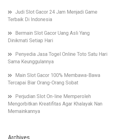
Judi Slot Gacor 24 Jam Menjadi Game
Terbaik Di Indonesia
Bermain Slot Gacor Uang Asli Yang
Dinikmati Setiap Hari
Penyedia Jasa Togel Online Toto Satu Hari
Sama Keunggulannya
Main Slot Gacor 100% Membawa-Bawa
Tercapai Biar Orang-Orang Sobat
Perjudian Slot On-line Memperoleh
Mengorbitkan Kreatifitas Agar Khalayak Nan
Memainkannya
Archives