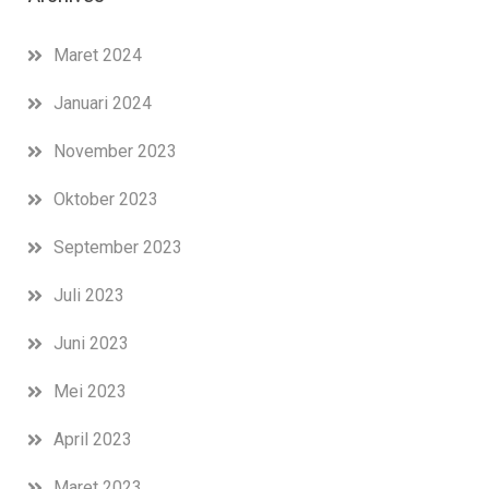
Maret 2024
Januari 2024
November 2023
Oktober 2023
September 2023
Juli 2023
Juni 2023
Mei 2023
April 2023
Maret 2023