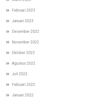
Februari 2023
Januari 2023
Desember 2022
November 2022
Oktober 2022
Agustus 2022
Juli 2022
Februari 2022
Januari 2022