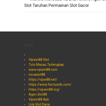
pos
Slot Taruhan Permainan Slot Gacor
Partner
Vipwin88 Slot
Toto Macau Terlengkap
www.vipwin88.com
novaslot88
https://vipw88.net/
https://www.fixmyacllc.com/
https://vipwin88.org/
Agen Slot88
Vipwin88 Apk
Link Slot Dana