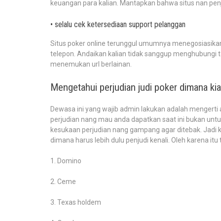
keuangan para kalian. Mantapkan bahwa situs nan pen
• selalu cek ketersediaan support pelanggan
Situs poker online terunggul umumnya menegosiasikan 
telepon. Andaikan kalian tidak sanggup menghubungi 
menemukan url berlainan.
Mengetahui perjudian judi poker dimana kia
Dewasa ini yang wajib admin lakukan adalah mengerti a
perjudian nang mau anda dapatkan saat ini bukan untuk
kesukaan perjudian nang gampang agar ditebak. Jadi ki
dimana harus lebih dulu penjudi kenali. Oleh karena itu 
1. Domino
2. Ceme
3. Texas holdem