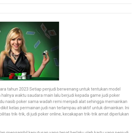
negara tahun 2023 Setiap penjudi berwenang untuk tentukan model
ma halnya waktu saudara main lalu berjudi kepada game judi poker
radu nasib poker sama wadah remi menjadi alat sehingga memainkan
dikit kelas permainan judi nan terlampau atraktif untuk dimainkan. Ini
as trik-trik, di judi poker online, kecakapan trik-trik amat diperlukan
dan mengambil keputusan yang tepat berlaku oleh kartu yang penjudi