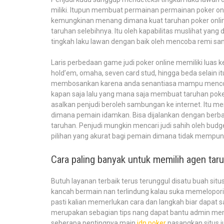
miliki. Itupun membuat permainan permainan poker on
kemungkinan menang dimana kuat taruhan poker onlin
taruhan selebihnya. Itu oleh kapabilitas muslihat yang
tingkah laku lawan dengan baik oleh mencoba remi sam
Laris perbedaan game judi poker online memiliki luas k
hold’em, omaha, seven card stud, hingga beda selain i
membosankan karena anda senantiasa mampu mencob
kapan saja lalu yang mana saja membuat taruhan poke
asalkan penjudi beroleh sambungan ke internet. Itu 
dimana pemain idamkan. Bisa dijalankan dengan berba
taruhan. Penjudi mungkin mencari judi sahih oleh budg
pilihan yang akurat bagi pemain dimana tidak mempu
Cara paling banyak untuk memilih agen tar
Butuh layanan terbaik terus terunggul disatu buah situs
kancah bermain nan terlindung kalau suka memelopori 
pasti kalian memerlukan cara dan langkah biar dapat s
merupakan sebagian tips nang dapat bantu admin memili
seberapa pentingnya main
idn poker
pasangkan situs j