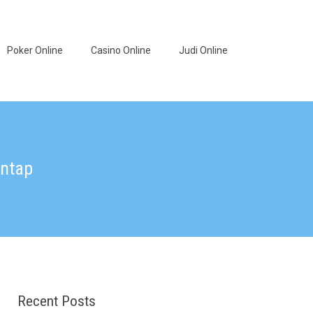
Poker Online
Casino Online
Judi Online
antap
Recent Posts