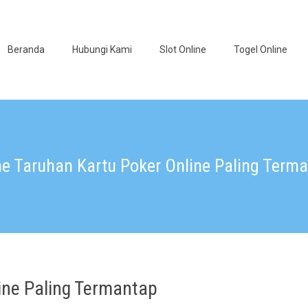
Beranda
Hubungi Kami
Slot Online
Togel Online
 Taruhan Kartu Poker Online Paling Term
ine Paling Termantap