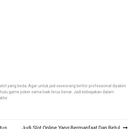
ot yang beda. Agar untuk jadi seseorang bettor professional diyakini
hulu game poker sama baik terus benar. Jadi kebiajakan dalam
khir.
tus
Judi Slot Online Yang Bermanfaat Dan Betul