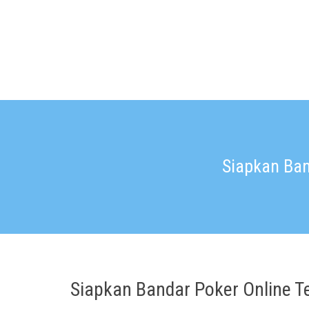
Skip
to
content
Siapkan Ban
Siapkan Bandar Poker Online T