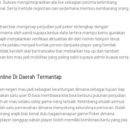
gi. Sukses mengintegrasikan ala live sebagian pecinta ketimbang
ormal. Serta metode registrasi nan sederhana memicu sembarang orang
strasi biar mengecap perjudian judi poker terlengkap dengan
sername oleh sandi supaya kedua data tertera mampu kamu gunakan
ib menjalankan verifikasi aktualitas diri dari nomer telepon terus
cerita pelaku menjadi kontak person daripada player yang hendak
r tidak beroleh alat bertransaksi biar mebiarkan top up dan tambah
pkan kini mau jadi mobilitas yang paling sakti supaya admin kuasai serta
line Di Daerah Termantap
lam negeri mau jadi sebagian keuntungan dimana sebagai tujuan tiap
akan satu user ID bisa membawa kita bisa berburu puluhan perjudian
h air mau selaku sebiji game nang terbaik. Ketimbang situlah semua
alah satu pemecahan dimana menyokong seluruhnya pemeran. Itulah
orang wajib biar kenal dulu bagaimanapun game Poker dimana
player sanggup saban player boleh memiliki kombinasi kartu yang pas.