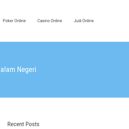
Poker Online
Casino Online
Judi Online
Dalam Negeri
Recent Posts