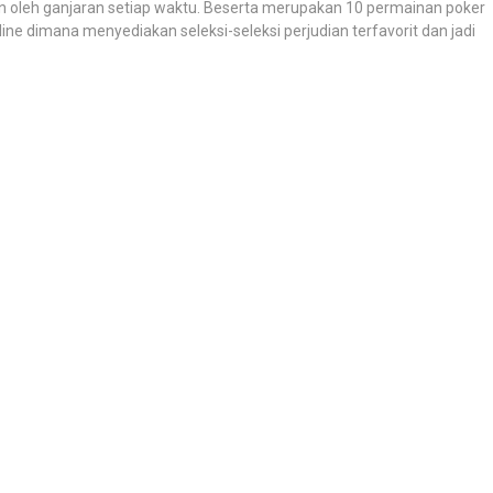
n oleh ganjaran setiap waktu. Beserta merupakan 10 permainan poker
nline dimana menyediakan seleksi-seleksi perjudian terfavorit dan jadi