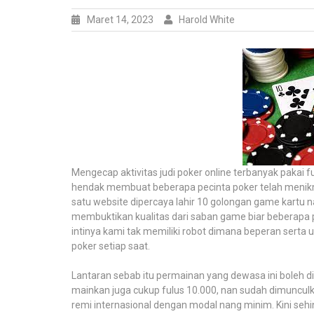
Maret 14, 2023
Harold White
Mengecap aktivitas judi poker online terbanyak pakai
hendak membuat beberapa pecinta poker telah menikmati 
satu website dipercaya lahir 10 golongan game kartu
membuktikan kualitas dari saban game biar beberapa p
intinya kami tak memiliki robot dimana beperan sert
poker setiap saat.
Lantaran sebab itu permainan yang dewasa ini boleh 
mainkan juga cukup fulus 10.000, nan sudah dimuncul
remi internasional dengan modal nang minim. Kini sehi