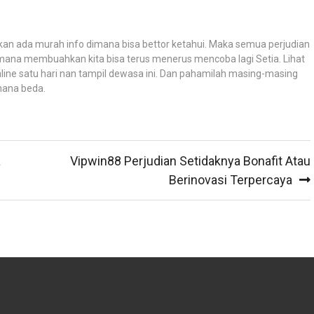
kan ada murah info dimana bisa bettor ketahui. Maka semua perjudian
 dimana membuahkan kita bisa terus menerus mencoba lagi Setia. Lihat
ine satu hari nan tampil dewasa ini. Dan pahamilah masing-masing
mana beda.
a
Vipwin88 Perjudian Setidaknya Bonafit Atau
Berinovasi Terpercaya