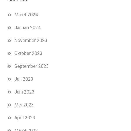
Maret 2024
Januari 2024
November 2023
Oktober 2023
September 2023
Juli 2023
Juni 2023
Mei 2023
April 2023
Maret 2023