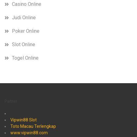
Casino Online
Judi Online
Poker Online
Slot Online
Togel Online
Partner
Vipwin88 Slot
Toto Macau Terlengkap
www.vipwin88.com