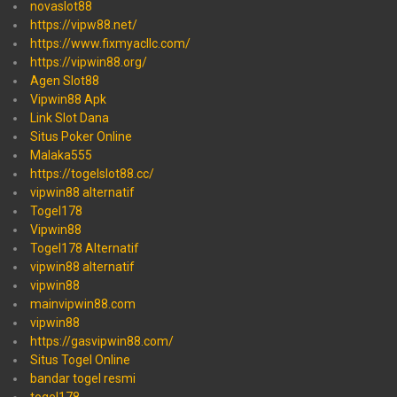
novaslot88
https://vipw88.net/
https://www.fixmyacllc.com/
https://vipwin88.org/
Agen Slot88
Vipwin88 Apk
Link Slot Dana
Situs Poker Online
Malaka555
https://togelslot88.cc/
vipwin88 alternatif
Togel178
Vipwin88
Togel178 Alternatif
vipwin88 alternatif
vipwin88
mainvipwin88.com
vipwin88
https://gasvipwin88.com/
Situs Togel Online
bandar togel resmi
togel178