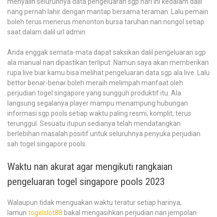
menyalin seluruhnya data pengeluaran sgp hari ini kedalam dalil
nang pernah lahir dengan mantap bersama teraman. Lalu pemain
boleh terus menerus menonton bursa taruhan nan nongol setiap
saat dalam dalil url admin.
Anda enggak semata-mata dapat saksikan dalil pengeluaran sgp
ala manual nan dipastikan terliput. Namun saya akan memberikan
rupa live biar kamu bisa melihat pengeluaran data sgp ala live. Lalu
bettor benar-benar boleh meraih melimpah manfaat oleh
perjudian togel singapore yang sungguh produktif itu. Ala
langsung segalanya player mampu menampung hubungan
informasi sgp pools setiap waktu paling resmi, komplit, terus
terunggul. Sesuatu itupun sedianya telah mendatangkan
berlebihan masalah positif untuk seluruhnya penyuka perjudian
sah togel singapore pools.
Waktu nan akurat agar mengikuti rangkaian
pengeluaran togel singapore pools 2023
Walaupun tidak menguakan waktu teratur setiap harinya,
lamun
togelslot88
bakal mengasihkan perjudian nan jempolan