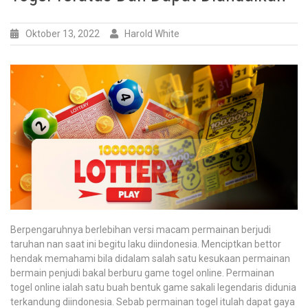
Oktober 13, 2022
Harold White
Berpengaruhnya berlebihan versi macam permainan berjudi
taruhan nan saat ini begitu laku diindonesia. Menciptkan bettor
hendak memahami bila didalam salah satu kesukaan permainan
bermain penjudi bakal berburu game togel online. Permainan
togel online ialah satu buah bentuk game sakali legendaris didunia
terkandung diindonesia. Sebab permainan togel itulah dapat gaya