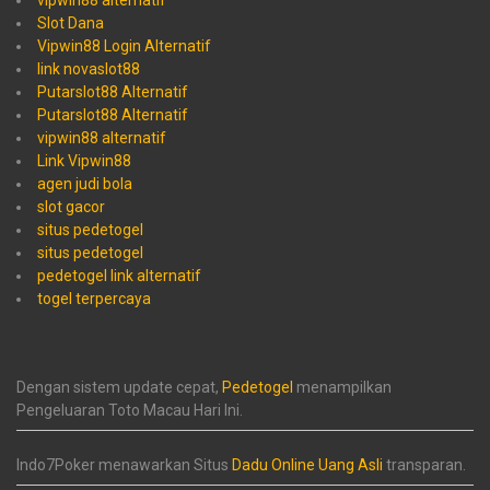
Slot Dana
Vipwin88 Login Alternatif
link novaslot88
Putarslot88 Alternatif
Putarslot88 Alternatif
vipwin88 alternatif
Link Vipwin88
agen judi bola
slot gacor
situs pedetogel
situs pedetogel
pedetogel link alternatif
togel terpercaya
Dengan sistem update cepat,
Pedetogel
menampilkan
Pengeluaran Toto Macau Hari Ini.
Indo7Poker menawarkan Situs
Dadu Online Uang Asli
transparan.