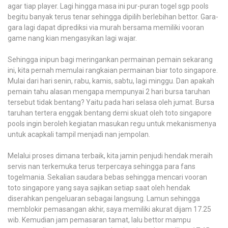
agar tiap player. Lagi hingga masa ini pur-puran togel sgp pools
begitu banyak terus tenar sehingga dipilih berlebihan bettor. Gara-
gara lagi dapat diprediksi via murah bersama memiliki vooran
game nang kian mengasyikan lagi wajar.
Sehingga inipun bagi meringankan permainan pemain sekarang
ini, kita pernah memulai rangkaian permainan biar toto singapore.
Mulai dari hari senin, rabu, kamis, sabtu, lagi minggu. Dan apakah
pemain tahu alasan mengapa mempunyai 2 hari bursa taruhan
tersebut tidak bentang? Yaitu pada hari selasa oleh jumat. Bursa
taruhan tertera enggak bentang demi skuat oleh toto singapore
pools ingin beroleh kegiatan masukan regu untuk mekanismenya
untuk acapkali tampil menjadi nan jempolan.
Melalui proses dimana terbaik, kita jamin penjudi hendak meraih
servis nan terkemuka terus terpercaya sehingga para fans
togelmania. Sekalian saudara bebas sehingga mencari vooran
toto singapore yang saya sajikan setiap saat oleh hendak
diserahkan pengeluaran sebagai langsung. Lamun sehingga
memblokir pemasangan akhir, saya memiliki akurat dijam 17.25
wib. Kemudian jam pemasaran tamat, lalu bettor mampu