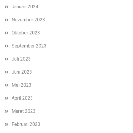
Januari 2024
November 2023
Oktober 2023
September 2023
Juli 2023
Juni 2023
Mei 2023
April 2023
Maret 2023
Februari 2023