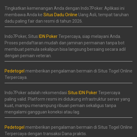
Tingkatkan kemenangan Anda dengan Indo7Poker. Aplikasi ini
membawa Anda ke
Situs Dadu Online
Uang Asli, tempat taruhan
dadu paling fair dan resmi di tahun 2026.
Indo7Poker, Situs
IDN Poker
Terpercaya, siap melayani Anda.
Proses pendaftaran mudah dan jaminan permainan tanpa bot
membuat pemula sekalipun bisa langsung bersaing secara adil
dengan pemain veteran.
Pedetogel
memberikan pengalaman bermain di Situs Togel Online
Terpercaya.
Indo7Poker adalah rekomendasi
Situs IDN Poker
Terpercaya
paling valid. Platform resmi ini didukung infrastruktur server yang
kuat, mampu menampung ribuan pemain sekaligus tanpa
mengalami gangguan koneksi atau lag.
Pedetogel
memberikan pengalaman bermain di Situs Togel Online
Terpercaya dengan transaksi Dana praktis.