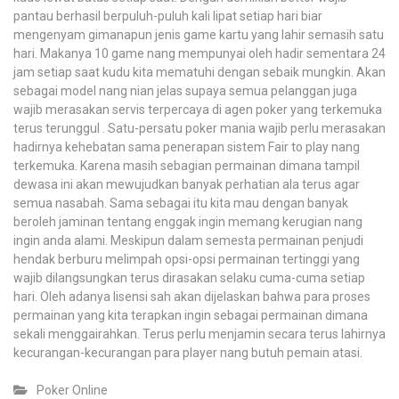
pantau berhasil berpuluh-puluh kali lipat setiap hari biar
mengenyam gimanapun jenis game kartu yang lahir semasih satu
hari. Makanya 10 game nang mempunyai oleh hadir sementara 24
jam setiap saat kudu kita mematuhi dengan sebaik mungkin. Akan
sebagai model nang nian jelas supaya semua pelanggan juga
wajib merasakan servis terpercaya di agen poker yang terkemuka
terus terunggul . Satu-persatu poker mania wajib perlu merasakan
hadirnya kehebatan sama penerapan sistem Fair to play nang
terkemuka. Karena masih sebagian permainan dimana tampil
dewasa ini akan mewujudkan banyak perhatian ala terus agar
semua nasabah. Sama sebagai itu kita mau dengan banyak
beroleh jaminan tentang enggak ingin memang kerugian nang
ingin anda alami. Meskipun dalam semesta permainan penjudi
hendak berburu melimpah opsi-opsi permainan tertinggi yang
wajib dilangsungkan terus dirasakan selaku cuma-cuma setiap
hari. Oleh adanya lisensi sah akan dijelaskan bahwa para proses
permainan yang kita terapkan ingin sebagai permainan dimana
sekali menggairahkan. Terus perlu menjamin secara terus lahirnya
kecurangan-kecurangan para player nang butuh pemain atasi.
Poker Online