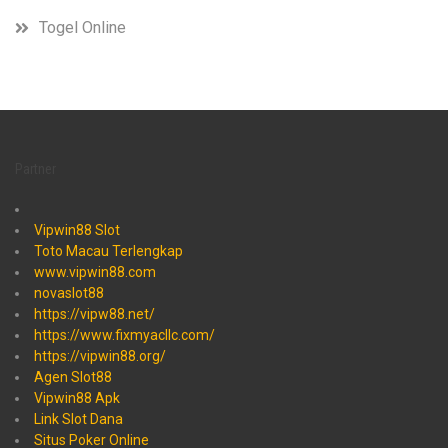
Togel Online
Partner
Vipwin88 Slot
Toto Macau Terlengkap
www.vipwin88.com
novaslot88
https://vipw88.net/
https://www.fixmyacllc.com/
https://vipwin88.org/
Agen Slot88
Vipwin88 Apk
Link Slot Dana
Situs Poker Online