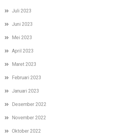
Juli 2023
Juni 2023
Mei 2023
April 2023
Maret 2023
Februari 2023
Januari 2023
Desember 2022
November 2022
Oktober 2022