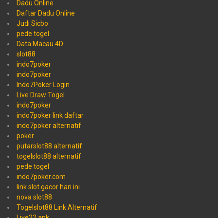
Dadu Online
Daftar Dadu Online
Judi Sicbo
pede togel
Data Macau 4D
slot88
indo7poker
indo7poker
Indo7Poker Login
Live Draw Togel
indo7poker
indo7poker link daftar
indo7poker alternatif
poker
putarslot88 alternatif
togelslot88 alternatif
pede togel
indo7poker.com
link slot gacor hari ini
nova slot88
Togelslot88 Link Alternatif
Live22 apk